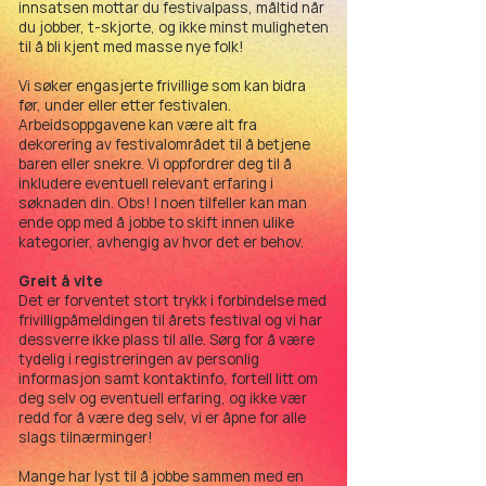
innsatsen mottar du festivalpass, måltid når
du jobber, t-skjorte, og ikke minst muligheten
til å bli kjent med masse nye folk!
Vi søker engasjerte frivillige som kan bidra
før, under eller etter festivalen.
Arbeidsoppgavene kan være alt fra
dekorering av festivalområdet til å betjene
baren eller snekre. Vi oppfordrer deg til å
inkludere eventuell relevant erfaring i
søknaden din. Obs! I noen tilfeller kan man
ende opp med å jobbe to skift innen ulike
kategorier, avhengig av hvor det er behov.
Greit å vite
Det er forventet stort trykk i forbindelse med
frivilligpåmeldingen til årets festival og vi har
dessverre ikke plass til alle. Sørg for å være
tydelig i registreringen av personlig
informasjon samt kontaktinfo, fortell litt om
deg selv og eventuell erfaring, og ikke vær
redd for å være deg selv, vi er åpne for alle
slags tilnærminger!
Mange har lyst til å jobbe sammen med en