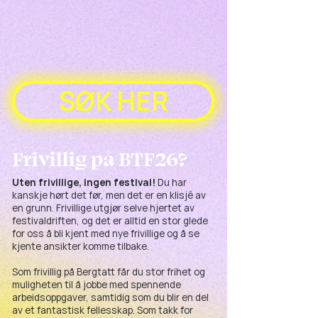
SØK HER
Frivillig på BTF26?
Uten frivillige, ingen festival!
Du har
kanskje hørt det før, men det er en klisjé av
en grunn. Frivillige utgjør selve hjertet av
festivaldriften, og det er alltid en stor glede
for oss å bli kjent med nye frivillige og å se
kjente ansikter komme tilbake.
Som frivillig på Bergtatt får du stor frihet og
muligheten til å jobbe med spennende
arbeidsoppgaver, samtidig som du blir en del
av et fantastisk fellesskap. Som takk for