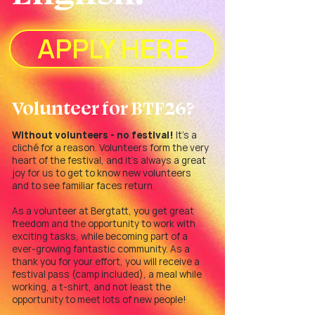
APPLY HERE
Volunteer for BTF26?
Without volunteers - no festival!
It's a
cliché for a reason. Volunteers form the very
heart of the festival, and it's always a great
joy for us to get to know new volunteers
and to see familiar faces return.
As a volunteer at Bergtatt, you get great
freedom and the opportunity to work with
exciting tasks, while becoming part of a
ever-growing fantastic community. As a
thank you for your effort, you will receive a
festival pass (camp included), a meal while
working, a t-shirt, and not least the
opportunity to meet lots of new people!