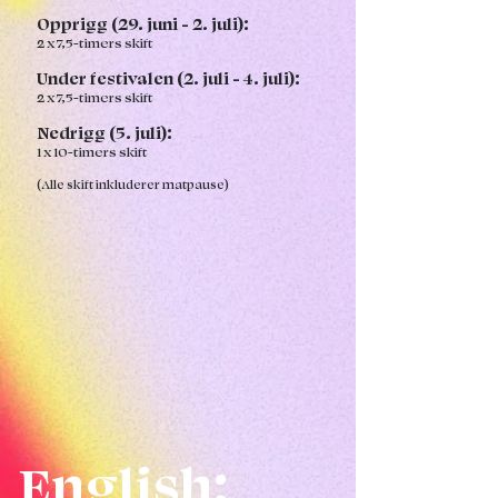
Opprigg (29. juni - 2. juli):
2 x 7,5-timers skift
Under festivalen (2. juli - 4. juli):
2 x 7,5-timers skift
Nedrigg (5. juli):
1 x 10-timers skift
(Alle skift inkluderer matpause)
English: