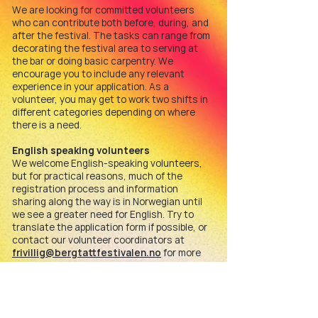
We are looking for committed volunteers
who can contribute both before, during, and
after the festival. The tasks can range from
decorating the festival area to serving at
the bar or doing basic carpentry. We
encourage you to include any relevant
experience in your application. As a
volunteer, you may get to work two shifts in
different categories depending on where
there is a need.
English speaking volunteers
We welcome English-speaking volunteers,
but for practical reasons, much of the
registration process and information
sharing along the way is in Norwegian until
we see a greater need for English. Try to
translate the application form if possible, or
contact our volunteer coordinators at
frivillig@bergtattfestivalen.no
for more
information and assistance in registering.
Good to know
There is expected to be a high demand for
volunteer registration for this year's