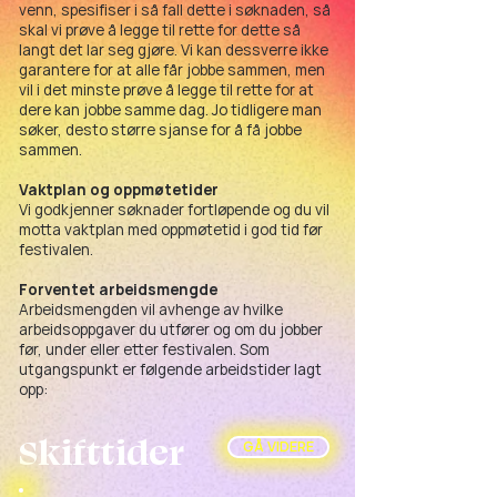
venn, spesifiser i så fall dette i søknaden, så
skal vi prøve å legge til rette for dette så
langt det lar seg gjøre. Vi kan dessverre ikke
garantere for at alle får jobbe sammen, men
vil i det minste prøve å legge til rette for at
dere kan jobbe samme dag. Jo tidligere man
søker, desto større sjanse for å få jobbe
sammen.
Vaktplan og oppmøtetider
Vi godkjenner søknader fortløpende og du vil
motta vaktplan med oppmøtetid i god tid før
festivalen.
Forventet arbeidsmengde
Arbeidsmengden vil avhenge av hvilke
arbeidsoppgaver du utfører og om du jobber
før, under eller etter festivalen. Som
utgangspunkt er følgende arbeidstider lagt
opp:
Skifttider
GÅ VIDERE