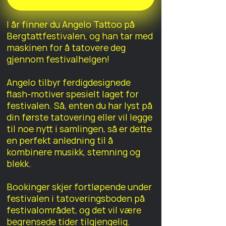
I år finner du Angelo Tattoo på
Bergtattfestivalen, og han tar med
maskinen for å tatovere deg
gjennom festivalhelgen!
Angelo tilbyr ferdigdesignede
flash-motiver spesielt laget for
festivalen. Så, enten du har lyst på
din første tatovering eller vil legge
til noe nytt i samlingen, så er dette
en perfekt anledning til å
kombinere musikk, stemning og
blekk.
Bookinger skjer fortløpende under
festivalen i tatoveringsboden på
festivalområdet, og det vil være
begrensede tider tilgjengelig.