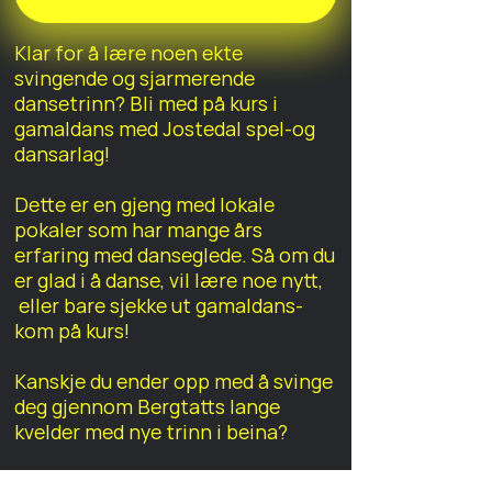
Klar for å lære noen ekte
svingende og sjarmerende
dansetrinn? Bli med på kurs i
gamaldans med Jostedal spel-og
dansarlag!
Dette er en gjeng med lokale
pokaler som har mange års
erfaring med danseglede. Så om du
er glad i å danse, vil lære noe nytt,
eller bare sjekke ut gamaldans-
kom på kurs!
Kanskje du ender opp med å svinge
deg gjennom Bergtatts lange
kvelder med nye trinn i beina?
Denne aktiviteten krever ikke