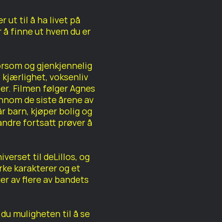
r ut til å ha livet på
r å finne ut hvem du er
orsom og gjenkjennelig
jærlighet, voksenliv
ter. Filmen følger Agnes
nnom de siste årene av
år barn, kjøper bolig og
ndre fortsatt prøver å
iverset til deLillos, og
rke karakterer og et
r av flere av bandets
du muligheten til å se