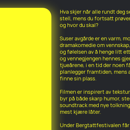
Hva skjer når alle rundt deg se
stell, mens du fortsatt prøve
og hvor du skal?
Suser avgårde er en varm, m
dramakomedie om vennskap, k
og følelsen av å henge litt et
og vennegjengen hennes gje
tjueårene, i en tid der noen f
planlegger framtiden, mens a
finne sin plass.
Filmen er inspirert av tekstun
byr på både skarp humor, ste
soundtrack med nye tolkninge
mest kjære låter.
Under Bergtattfestivalen får 