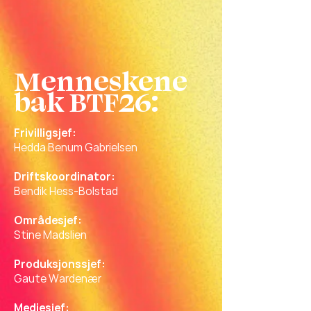
Menneskene
bak BTF26:
Frivilligsjef:
Hedda Benum Gabrielsen
Driftskoordinator:
Bendik Hess-Bolstad
Områdesjef:
Stine Madslien
Produksjonssjef:
Gaute Wardenær
Mediesjef: