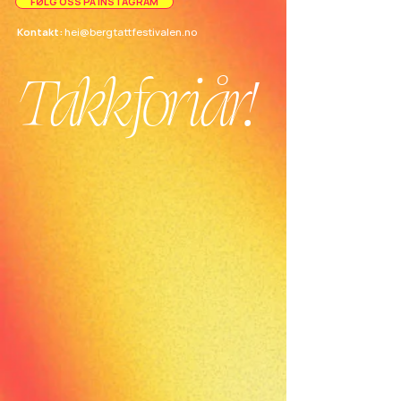
FØLG OSS PÅ INSTAGRAM
Kontakt:
hei@bergtattfestivalen.no
Takk for i år!