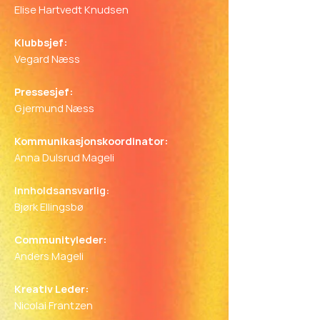
Elise Hartvedt Knudsen
Klubbsjef:
Vegard Næss
Pressesjef:
Gjermund Næss
Kommunikasjonskoordinator:
Anna Dulsrud Mageli
Innholdsansvarlig:
Bjørk Ellingsbø
Communityleder:
Anders Mageli
Kreativ Leder:
Nicolai Frantzen