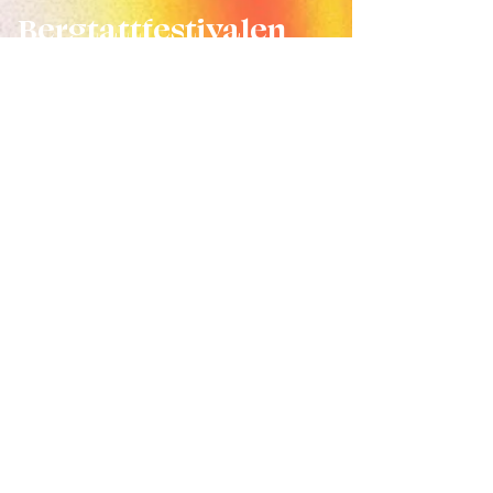
Bergtattfestivalen
hadde heller aldri
vært mulig uten våre
fantastiske
samarbeidspartnere!