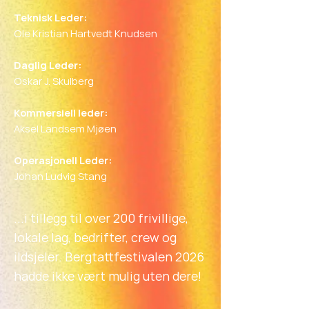
Teknisk Leder:
Ole Kristian Hartvedt Knudsen
Daglig Leder:
Oskar J. Skulberg
Kommersiell leder:
Aksel Landsem Mjøen
Operasjonell Leder:
Johan Ludvig Stang
...i tillegg til over 200 frivillige,
lokale lag, bedrifter, crew og
ildsjeler. Bergtattfestivalen 2026
hadde ikke vært mulig uten dere!